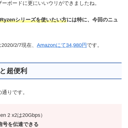
このマザーボードに更にいいウリができましたね。
Ryzenシリーズを使いたい方
には特に、今回のニュ
 は2020/2/7現在、
Amazonにて34,980円
です。
なすと超便利
下の通りです。
Gen 2 x2は20Gbps）
Ie信号を伝達できる