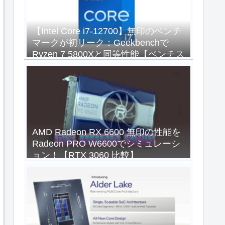
【Intel Core i7-12700】無印のベンチ
マークが初リーク：Geekbenchで
Ryzen 7 5800Xと同等性能【ベンチス
コア比較】
AMD Radeon RX 6600 無印の性能を
Radeon PRO W6600でシミュレーシ
ョン！【RTX 3060 比較】