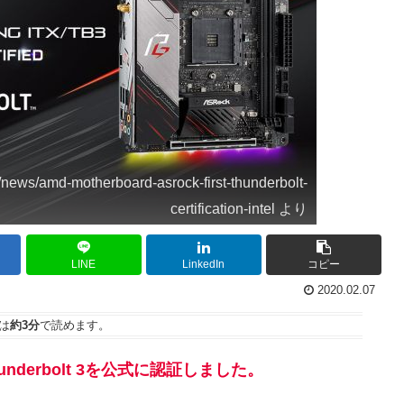
news/amd-motherboard-asrock-first-thunderbolt-
certification-intel より
LINE
LinkedIn
コピー
2020.02.07
は
約3分
で読めます。
nderbolt 3を公式に認証しました。