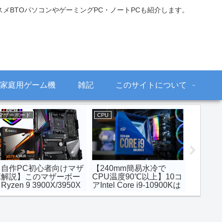
メBTOパソコンやゲーミングPC・ノートPCも紹介します。
家庭用ゲーム機
雑記
このサイトについて
ストレージ
メモリ・RAM
460で常時最大
【自作PC初心者向けレビ
個人輸入で国内非
ースト!?】比
ュー】ADATAのM.2 SSD
モリをゲット！G.Sk
SRock/MSI
がコスパ良すぎて超おす
TridentZ White-Sil
60/H410マザ
すめです。【XPG
3200MHz 16GB×2
ntel第10世
SX8200 Pro 1TB】
」CPU向け電
引き上げ機