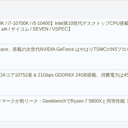
0K / i7-10700K / i5-10400】Intel第10世代デスクトッ
 ark / サイコム / SEVEN / VSPEC】
velace」搭載の次世代NVIDIA GeForce はやはりTSMCのN5
R】CUDAコア10752基 & 21Gbps GDDR6X 24GB搭載、
印のベンチマークが初リーク：GeekbenchでRyzen 7 5800Xと同