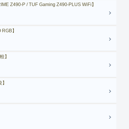
-P / TUF Gaming Z490-PLUS WiFi】
 RGB】
比較】
較】