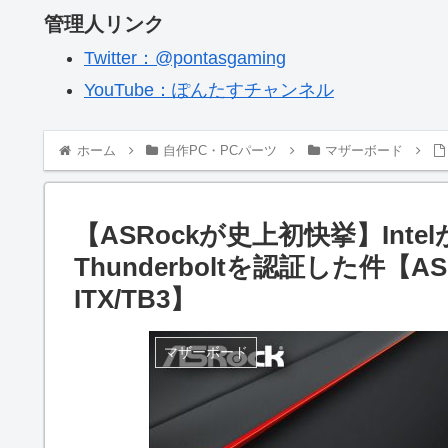
管理人リンク
Twitter：@pontasgaming
YouTube：ぽんたすチャンネル
ホーム
自作PC・PCパーツ
マザーボード
【ASRockが史上初快挙】Int
Thunderboltを認証した件【ASR
ITX/TB3】
マザーボード