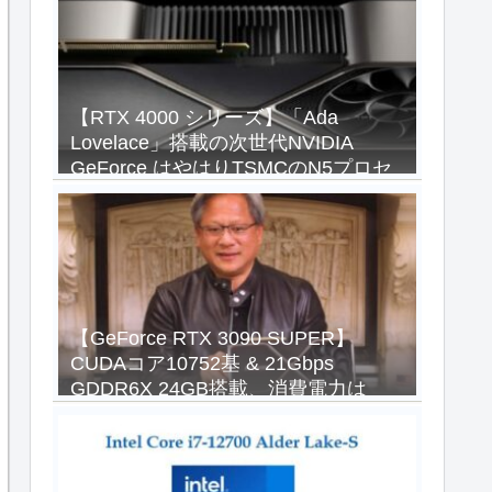
【RTX 4000 シリーズ】「Ada
Lovelace」搭載の次世代NVIDIA
GeForce はやはりTSMCのN5プロセ
ス採用か【RTX 4090 ウワサ】
【GeForce RTX 3090 SUPER】
CUDAコア10752基 & 21Gbps
GDDR6X 24GB搭載、消費電力は
450W以上！？【オススメ電源と価格
予想】