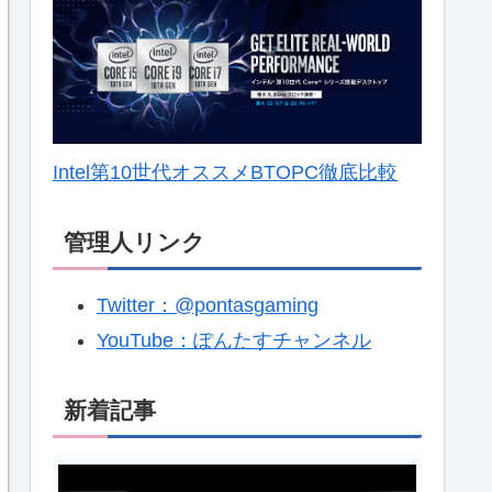
Intel第10世代オススメBTOPC徹底比較
管理人リンク
Twitter：@pontasgaming
YouTube：ぽんたすチャンネル
新着記事