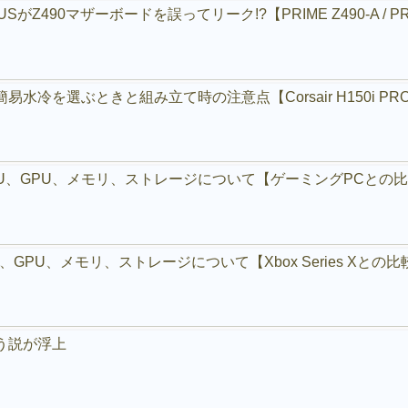
能！
0マザーボードを誤ってリーク!?【PRIME Z490-A / PRIME Z490
水冷を選ぶときと組み立て時の注意点【Corsair H150i PRO
説】CPU、GPU、メモリ、ストレージについて【ゲーミングPCとの
CPU、GPU、メモリ、ストレージについて【Xbox Series Xとの比
いう説が浮上