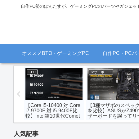
自作PC勢のぽんたすが、ゲーミングPCのパーツやガジェッ
オススメBTO・ゲーミングPC
自作PC・PCパ
マザーボード
CPU
CPU
【自作PC初心者向けマザ
【240mm簡易水冷で
【自
ボ解説】このマザーボー
CPU温度90℃以上】10コ
易水
ドRyzen 9 3900X/3950X
アIntel Core i9-10900Kは
いる
載せても余裕やん･･･
やはり爆熱：4.8GHz動作
【簡
【X570 AORUS
で235Wの消費電力
静音
MASTER】
【10900Kと10900Fにオ
か】
人気記事
ススメなCPUクーラー】