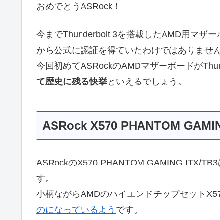
おめでとうASRock！
今までThunderbolt 3を搭載したAMD用
から公式に認証を得ていたわけではありませ
今回初めてASRockのAMDマザーボードがThun
て歴史に残る快挙
といえるでしょう。
ASRock X570 PHANTOM GAMIN
ASRockのX570 PHANTOM GAMING ITX/TB
す。
小柄ながらAMDのハイエンドチップセットX5
のになっているよう
です。