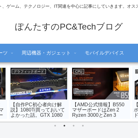
ト、ゲーム、テクノロジー、IT関連を中心に記事にしていきます。オスス
ぽんたすのPC&Techブログ
ーツ
周辺機器・ガジェット
モバイルデバイス
クーラー
ケース
CPU
作PC初心者向け】簡
Fractalから出た新PCケ
【MSIはB
冷か空冷かで悩んで
ース【Define 7/Define 7
255Wのブ
人のための注意点
XL】が気になりすぎる件
較：ASUS/A
易水冷の冷却性能と
のH470/B4
性は本当に高いの
ーボードでのI
代「K無し
力リミット