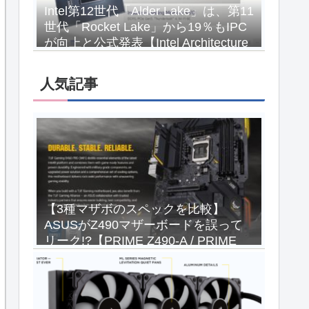
Intel第12世代「Alder Lake」は、第11
世代「Rocket Lake」から19％もIPC
が向上と公式発表【Intel Architecture
Day 2021】
人気記事
【3種マザボのスペックを比較】
ASUSがZ490マザーボードを誤って
リーク!?【PRIME Z490-A / PRIME
Z490-P / TUF Gaming Z490-PLUS
WiFi】