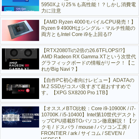
5950Xより25％も高性能！？しかし消費電
力に注意
【AMD Ryzen 4000モバイルCPU発売！】
Ryzen 9 4900Hはシングル・マルチ性能の
両方ともIntel Core i9を上回る!?
【RTX2080Tiの2倍の26.6TFLOPS!?】
AMD Radeon RX Gamma XTという次世代
グラフィックボードの情報がリーク！【こ
れがBig Navi？】
【自作PC初心者向けレビュー】ADATAの
M.2 SSDがコスパ良すぎて超おすすめで
す。【XPG SX8200 Pro 1TB】
【オススメBTO比較：Core i9-10900K / i7-
10700K / i5-10400】Intel第10世代デスクト
ップCPU搭載BTOパソコン徹底解説！【ツ
クモ / ドスパラ / mouse / パソコン工房 /
FRONTIER / ark / サイコム / SEVEN /