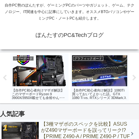
自作PC勢のぽんたすが、ゲーミングPCのパーツやガジェット、ゲーム、テク
ノロジー、IT関連を中心に記事にしていきます。オススメBTOパソコンやゲー
ミングPC・ノートPCも紹介します。
ぽんたすのPC&Techブログ
ード
グラフィックボード
CPU
C初心者向けマザボ解説】
【自作PC初心者向け解説】1080Ti
【AMD公式情報】B5
ボードRyzen 9
買っておいてよかった話。GTX
ドはZen 2 Ryzen 300
3950X載せても余裕やん･･･
1080 Ti vs. RTXシリーズ 3DMarkス
Ryzen 4000に対応
AORUS MASTER】
コア比較【ZOTAC GeForce® GTX
CPUには互換性なし【X
1080 Ti AMP Extreme Core Edition】
互換性あり】
人気記事
【3種マザボのスペックを比較】ASUS
がZ490マザーボードを誤ってリーク!?
【PRIME Z490-A / PRIME Z490-P / TUF