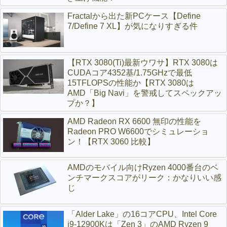
Fractalから出た新PCケース【Define
7/Define 7 XL】が気になりすぎる件
【RTX 3080(Ti)最新ウワサ】RTX 3080は
CUDAコア4352基/1.75GHzで最低
15TFLOPSの性能か【RTX 3080は
AMD「Big Navi」を警戒してスペックアッ
プか？】
AMD Radeon RX 6600 無印の性能を
Radeon PRO W6600でシミュレーショ
ン！【RTX 3060 比較】
AMDのモバイル向けRyzen 4000番台のベ
ンチマークスコアがリーク：かなりいい感
じ
「Alder Lake」の16コアCPU、Intel Core
i9-12900Kは「Zen 3」のAMD Ryzen 9