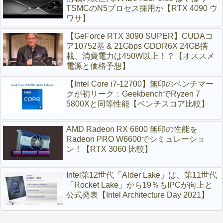
TSMCのN5プロセス採用か【RTX 4090 ウ
ワサ】
【GeForce RTX 3090 SUPER】CUDAコ
ア10752基 & 21Gbps GDDR6X 24GB搭
載、消費電力は450W以上！？【オススメ
電源と価格予想】
【Intel Core i7-12700】無印のベンチマー
クが初リーク：GeekbenchでRyzen 7
5800Xと同等性能【ベンチスコア比較】
AMD Radeon RX 6600 無印の性能を
Radeon PRO W6600でシミュレーショ
ン！【RTX 3060 比較】
Intel第12世代「Alder Lake」は、第11世代
「Rocket Lake」から19％もIPCが向上と
公式発表【Intel Architecture Day 2021】