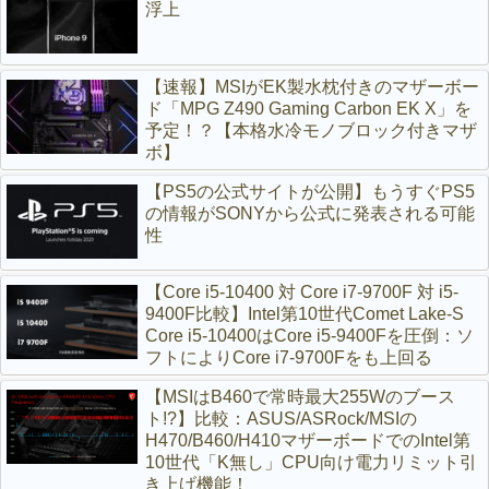
浮上
【速報】MSIがEK製水枕付きのマザーボー
ド「MPG Z490 Gaming Carbon EK X」を
予定！？【本格水冷モノブロック付きマザ
ボ】
【PS5の公式サイトが公開】もうすぐPS5
の情報がSONYから公式に発表される可能
性
【Core i5-10400 対 Core i7-9700F 対 i5-
9400F比較】Intel第10世代Comet Lake-S
Core i5-10400はCore i5-9400Fを圧倒：ソ
フトによりCore i7-9700Fをも上回る
【MSIはB460で常時最大255Wのブース
ト!?】比較：ASUS/ASRock/MSIの
H470/B460/H410マザーボードでのIntel第
10世代「K無し」CPU向け電力リミット引
き上げ機能！