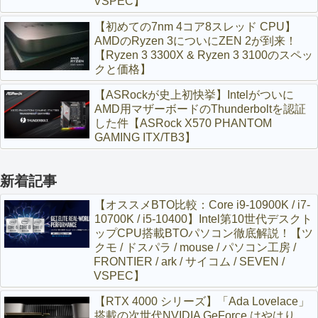
VSPEC】
【初めての7nm 4コア8スレッド CPU】
AMDのRyzen 3についにZEN 2が到来！
【Ryzen 3 3300X & Ryzen 3 3100のスペッ
クと価格】
【ASRockが史上初快挙】Intelがついに
AMD用マザーボードのThunderboltを認証
した件【ASRock X570 PHANTOM
GAMING ITX/TB3】
新着記事
【オススメBTO比較：Core i9-10900K / i7-
10700K / i5-10400】Intel第10世代デスクト
ップCPU搭載BTOパソコン徹底解説！【ツ
クモ / ドスパラ / mouse / パソコン工房 /
FRONTIER / ark / サイコム / SEVEN /
VSPEC】
【RTX 4000 シリーズ】「Ada Lovelace」
搭載の次世代NVIDIA GeForce はやはり