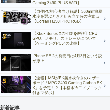
Gaming Z490-PLUS WiFi】
【自作PC初心者向け解説】360mm簡易
水冷を選ぶときと組み立て時の注意点
【Corsair H150i PRO RGB】
【Xbox Series Xの性能を解説】CPU、
GPU、メモリ、ストレージについて
【ゲーミングPCとの比較】
iPhone SE 2の発売日は4月3日という説
が浮上
【速報】MSIがEK製水枕付きのマザー
ボード「MPG Z490 Gaming Carbon EK
X」を予定！？【本格水冷モノブロック
付きマザボ】
新着記事