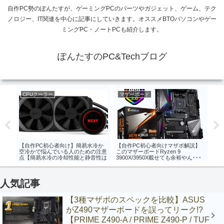
自作PC勢のぽんたすが、ゲーミングPCのパーツやガジェット、ゲーム、テク
ノロジー、IT関連を中心に記事にしていきます。オススメBTOパソコンやゲー
ミングPC・ノートPCも紹介します。
ぽんたすのPC&Techブログ
PUクーラー
マザーボード
マザーボード
作PC初心者向け】簡易水冷か
【自作PC初心者向けマザボ解説】
【ASRockが史上
冷かで悩んでいる人のための注意
このマザーボードRyzen 9
いにAMD用マ
【簡易水冷の冷却性能と静音性は
3900X/3950X載せても余裕やん･･･
Thunderbolt
当に高いのか】
【X570 AORUS MASTER】
X570 PHANTO
ITX/TB3】
人気記事
【3種マザボのスペックを比較】ASUS
がZ490マザーボードを誤ってリーク!?
【PRIME Z490-A / PRIME Z490-P / TUF