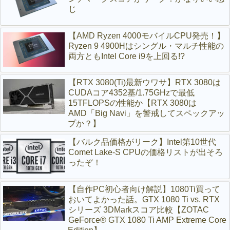
じ
【AMD Ryzen 4000モバイルCPU発売！】
Ryzen 9 4900Hはシングル・マルチ性能の
両方ともIntel Core i9を上回る!?
【RTX 3080(Ti)最新ウワサ】RTX 3080は
CUDAコア4352基/1.75GHzで最低
15TFLOPSの性能か【RTX 3080は
AMD「Big Navi」を警戒してスペックアッ
プか？】
【バルク品価格がリーク】Intel第10世代
Comet Lake-S CPUの価格リストが出そろ
ったぞ！
【自作PC初心者向け解説】1080Ti買って
おいてよかった話。GTX 1080 Ti vs. RTX
シリーズ 3DMarkスコア比較【ZOTAC
GeForce® GTX 1080 Ti AMP Extreme Core