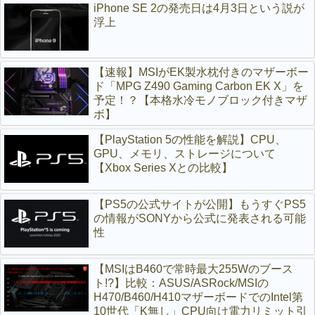
iPhone SE 2の発売日は4月3日という説が
浮上
【速報】MSIがEK製水枕付きのマザーボー
ド「MPG Z490 Gaming Carbon EK X」を
予定！？【本格水冷モノブロック付きマザ
ボ】
【PlayStation 5の性能を解説】CPU、
GPU、メモリ、ストレージについて
【Xbox Series Xとの比較】
【PS5の公式サイトが公開】もうすぐPS5
の情報がSONYから公式に発表される可能
性
【MSIはB460で常時最大255Wのブース
ト!?】比較：ASUS/ASRock/MSIの
H470/B460/H410マザーボードでのIntel第
10世代「K無し」CPU向け電力リミット引