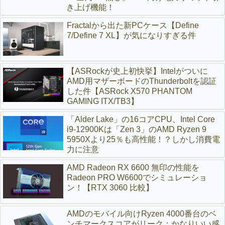
き上げ機能！
Fractalから出た新PCケース【Define
7/Define 7 XL】が気になりすぎる件
【ASRockが史上初快挙】Intelがついに
AMD用マザーボードのThunderboltを認証
した件【ASRock X570 PHANTOM
GAMING ITX/TB3】
「Alder Lake」の16コアCPU、Intel Core
i9-12900Kは「Zen 3」のAMD Ryzen 9
5950Xより25％も高性能！？しかし消費電
力に注意
AMD Radeon RX 6600 無印の性能を
Radeon PRO W6600でシミュレーショ
ン！【RTX 3060 比較】
AMDのモバイル向けRyzen 4000番台のベ
ンチマークスコアがリーク：かなりいい感